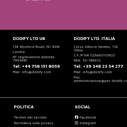
DODIFY LTD UK
DODIFY LTD. ITALIA
134 Wynford Road, N1 9SW
Corso Vittorio Veneto, 114
Olbia
Londra
C.F./P.IVA 02566010902
N° registrazione azienda:
7993681
REA: SS-186612
Tel:
+44 758 151 8059
Tel:
+39 348 23 54 277
Mail:
info@dodify.com
Mail:
info@dodify.com
Pec:
amministrazione@pec.dodify.
POLITICA
SOCIAL
Termini del servizio
Facebook
Normativa sulla privacy
Instagram