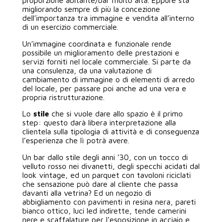
proporzione abitante/bar molto alta. Eppure sta
migliorando sempre di più la concezione
dell’importanza tra immagine e vendita all’interno
di un esercizio commerciale.
Un’immagine coordinata e funzionale rende
possibile un miglioramento delle prestazioni e
servizi forniti nel locale commerciale. Si parte da
una consulenza, da una valutazione di
cambiamento di immagine o di elementi di arredo
del locale, per passare poi anche ad una vera e
propria ristrutturazione.
Lo
stile
che si vuole dare allo spazio è il primo
step: questo darà libera interpretazione alla
clientela sulla tipologia di attività e di conseguenza
l’esperienza che lì potrà avere.
Un bar dallo stile degli anni ’30, con un tocco di
velluto rosso nei divanetti, degli specchi acidati dal
look vintage, ed un parquet con tavoloni riciclati
che sensazione può dare al cliente che passa
davanti alla vetrina? Ed un negozio di
abbigliamento con pavimenti in resina nera, pareti
bianco ottico, luci led indirette, tende camerini
nere e scaffalature per l’esposizione in acciaio e