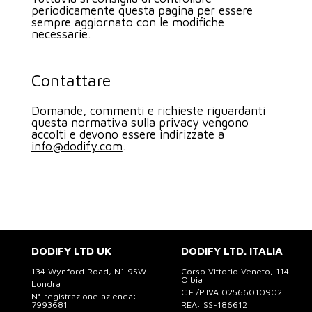
periodicamente questa pagina per essere
sempre aggiornato con le modifiche
necessarie.
Contattare
Domande, commenti e richieste riguardanti
questa normativa sulla privacy vengono
accolti e devono essere indirizzate a
info@dodify.com
.
DODIFY LTD UK
DODIFY LTD. ITALIA
134 Wynford Road, N1 9SW
Corso Vittorio Veneto, 114
Olbia
Londra
C.F./P.IVA 02566010902
N° registrazione azienda:
7993681
REA: SS-186612