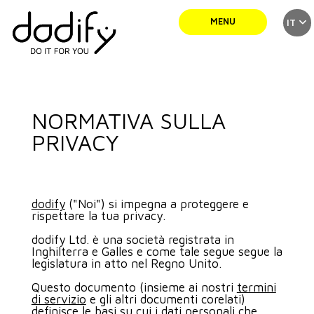
MENU
IT
SERVIZI
NORMATIVA SULLA
TEAM
PRIVACY
PORTFOLIO
dodify
("Noi") si impegna a proteggere e
rispettare la tua privacy.
NEWS
dodify Ltd. è una società registrata in
Inghilterra e Galles e come tale segue segue la
legislatura in atto nel Regno Unito.
CONTATTI
Questo documento (insieme ai nostri
termini
di servizio
e gli altri documenti corelati)
definisce le basi su cui i dati personali che