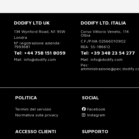
DODIFY LTD UK
DODIFY LTD. ITALIA
134 Wynford Road, N1 9SW
Corso Vittorio Veneto, 114
Olbia
Londra
C.F./P.IVA 02566010902
N° registrazione azienda:
7993681
REA: SS-186612
Tel:
+44 758 151 8059
Tel:
+39 348 23 54 277
Mail:
info@dodify.com
Mail:
info@dodify.com
Pec:
amministrazione@pec.dodify.
POLITICA
SOCIAL
Termini del servizio
Facebook
Normativa sulla privacy
Instagram
ACCESSO CLIENTI
SUPPORTO