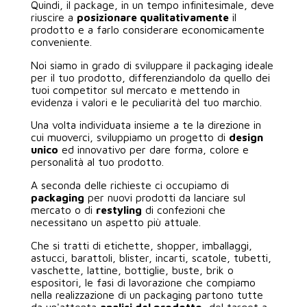
Quindi, il package, in un tempo infinitesimale, deve
riuscire a
posizionare qualitativamente
il
prodotto e a farlo considerare economicamente
conveniente.
Noi siamo in grado di sviluppare il packaging ideale
per il tuo prodotto, differenziandolo da quello dei
tuoi competitor sul mercato e mettendo in
evidenza i valori e le peculiarità del tuo marchio.
Una volta individuata insieme a te la direzione in
cui muoverci, sviluppiamo un progetto di
design
unico
ed innovativo per dare forma, colore e
personalità al tuo prodotto.
A seconda delle richieste ci occupiamo di
packaging
per nuovi prodotti da lanciare sul
mercato o di
restyling
di confezioni che
necessitano un aspetto più attuale.
Che si tratti di etichette, shopper, imballaggi,
astucci, barattoli, blister, incarti, scatole, tubetti,
vaschette, lattine, bottiglie, buste, brik o
espositori, le fasi di lavorazione che compiamo
nella realizzazione di un packaging partono tutte
da un'attenta
analisi del prodotto
, del target a