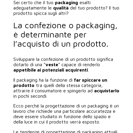
Sei certo che il tuo
packaging
esalti
AREA CLIENTI
adeguatamente le
qualità
del tuo prodotto? Il tuo
prodotto spicca sugli altri?
La confezione o packaging,
è determinante per
l’acquisto di un prodotto.
Sviluppare la confezione di un prodotto significa
dotarlo di una “
veste
” capace di renderlo
appetibile ai potenziali acquirenti
.
Il packaging ha la funzione di
far spiccare un
prodotto
tra quelli della stessa categoria,
attrarre il consumatore e spingerlo ad
acquistarlo
in pochi secondi.
Ecco perché la progettazione di un packaging è un
lavoro che richiede una particolare accuratezza e
deve essere studiato in funzione dello spazio e
della luce in cui il prodotto verrà esposto.
Le tendenze di progettazione di packaging attuali