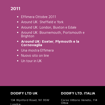
2011
Effimera Ottobre 2011
Around UK: Sheffield e York
Around UK: London, Buxton e Edale
Around UK: Bournemouth, Portsmouth e
Brighton
Around UK: Exeter, Plymouth e la
Cornovaglia
Una mostra Effimera
Nuovo sito on line
Un tour in UK
DODIFY LTD UK
DODIFY LTD. ITALIA
134 Wynford Road, N1 9SW
Corso Vittorio Veneto, 114
Olbia
Londra