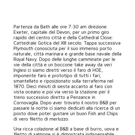
AREA CLIENTI
Partenza da Bath alle ore 7:30 am direzione
Exeter, capitale del Devon, per un primo giro
rapido del centro città e della Cathedral Close:
Cattedrale Gotica del XIII secolo. Tappa successiva
Plymouth conosciuta per il suo immenso porto
naturale, città marinara e grande base navale della
Royal Navy. Dopo delle lunghe camminate per le
vie della città e un boccone take away da veri
Inglesi ci siamo diretti verso il faro di HOE,
imponente faro e prototipo di tutti i fari,
smantellato e riposizionato sulla terraferma nel
1870. Dieci minuti di siesta accanto al faro con
vista oceano e poi via verso la stazione per il
treno successivo diretto a Penzance in
Cornovaglia. Dopo aver trovato il nostro B&B per
passare la notte ci siamo dedicati alla ricerca di un
posto dove poter gustare un buon Fish and Chips
di vero filetto di merluzzo.
Una ricca colazione al B&B a base di burro, uova e
filetto di salmone si è dimostrata indispensabile