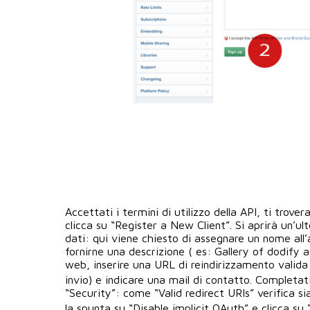
Accettati i termini di utilizzo della API, ti trove
clicca su “Register a New Client”. Si aprirà un’u
dati: qui viene chiesto di assegnare un nome all’a
fornirne una descrizione ( es: Gallery of dodify ac
web, inserire una URL di reindirizzamento valida 
invio) e indicare una mail di contatto. Completat
“Security”: come “Valid redirect URIs” verifica si
la spunta su “Disable implicit OAuth” e clicca su