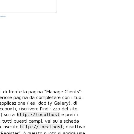
rai di fronte la pagina “Manage Clients”:
lteriore pagina da completare con i tuoi
pplicazione ( es: dodify Gallery), di
count), riscrivere l’indirizzo del sito
( scrivi
e premi
http://localhost
i tutti questi campi, vai sulla scheda
a inserito
; disattiva
http://localhost
 “Register”. A questo punto si aprirà una