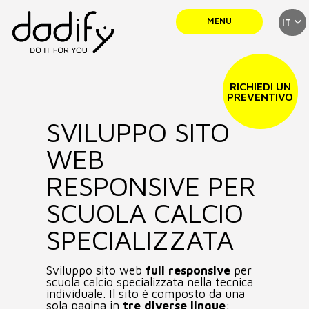
MENU
IT
SERVIZI
RICHIEDI UN
PREVENTIVO
SVILUPPO SITO
TEAM
WEB
PORTFOLIO
RESPONSIVE PER
SCUOLA CALCIO
NEWS
SPECIALIZZATA
Sviluppo sito web
full responsive
per
CONTATTI
scuola calcio specializzata nella tecnica
individuale. Il sito è composto da una
sola pagina in
tre diverse lingue
: