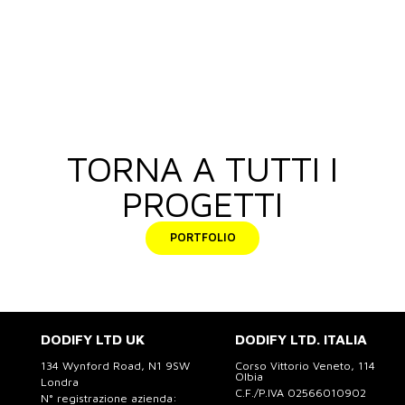
TORNA A TUTTI I
PROGETTI
PORTFOLIO
DODIFY LTD UK
DODIFY LTD. ITALIA
134 Wynford Road, N1 9SW
Corso Vittorio Veneto, 114
Olbia
Londra
C.F./P.IVA 02566010902
N° registrazione azienda: