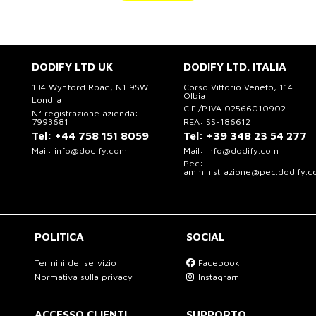
DODIFY LTD UK
DODIFY LTD. ITALIA
134 Wynford Road, N1 9SW
Corso Vittorio Veneto, 114
Olbia
Londra
C.F./P.IVA 02566010902
N° registrazione azienda:
7993681
REA: SS-186612
Tel:
+44 758 151 8059
Tel:
+39 348 23 54 277
Mail:
info@dodify.com
Mail:
info@dodify.com
Pec:
amministrazione@pec.dodify.
POLITICA
SOCIAL
Termini del servizio
Facebook
Normativa sulla privacy
Instagram
ACCESSO CLIENTI
SUPPORTO