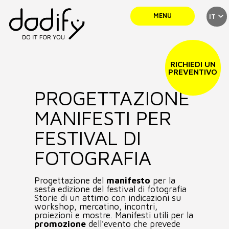
MENU
IT
SERVIZI
RICHIEDI UN
PREVENTIVO
PROGETTAZIONE
TEAM
MANIFESTI PER
PORTFOLIO
FESTIVAL DI
FOTOGRAFIA
NEWS
Progettazione del
manifesto
per la
sesta edizione del festival di fotografia
Storie di un attimo con indicazioni su
CONTATTI
workshop, mercatino, incontri,
proiezioni e mostre. Manifesti utili per la
promozione
dell'evento che prevede