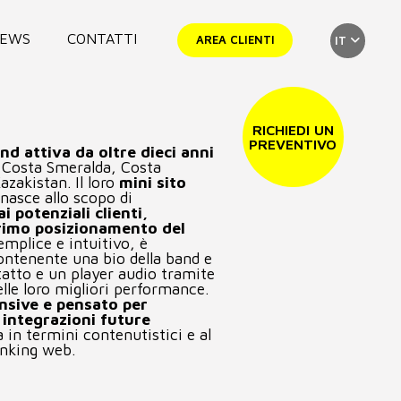
EWS
CONTATTI
AREA CLIENTI
IT
RICHIEDI UN
PREVENTIVO
nd attiva da oltre dieci anni
n Costa Smeralda, Costa
zakistan. Il loro
mini sito
nasce allo scopo di
i potenziali clienti,
rimo posizionamento del
Semplice e intuitivo, è
ontenente una bio della band e
tatto e un player audio tramite
elle loro migliori performance.
nsive e pensato per
 integrazioni future
na in termini contenutistici e al
nking web.