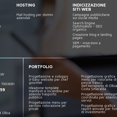
HOSTING
INDICIZZAZIONE
SITI WEB
Mail hosting per domini
Campagne pubblicitarie
aziendali
sui social media
Search Engine
i
Optimization - SEO
organico
Creazione blog e landing
pages
SEM - inserzioni a
pagamento
PORTFOLIO
9SW
Progettazione e sviluppo
Progettazione grafica
d-Easy website per chef
menù per ristorante di
gourmet
pesce fresco
: 7993681
dell’Aeroporto di Olbia
Ideazione template
059
Costa Smeralda
manifesti e locandine per
azienda trasporto
Progettazione immagi
pubblico
coordinata per azienda
servizi
Progettazione menu per
servizio ristorazione jet
Progettazione grafica
privati
report annuale per fo
di investimento
4 Olbia