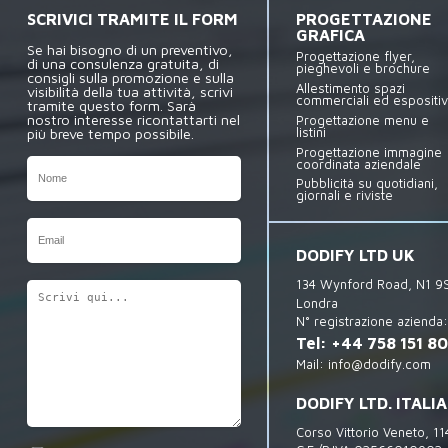
SCRIVICI TRAMITE IL FORM
PROGETTAZIONE
GRAFICA
Se hai bisogno di un preventivo,
Progettazione flyer,
di una consulenza gratuita, di
pieghevoli e brochure
consigli sulla promozione e sulla
Allestimento spazi
visibilità della tua attività, scrivi
commerciali ed espositiv
tramite questo form. Sarà
nostro interesse ricontattarti nel
Progettazione menu e
listini
più breve tempo possibile.
Progettazione immagine
coordinata aziendale
Pubblicità su quotidiani,
giornali e riviste
DODIFY LTD UK
134 Wynford Road, N1 
Londra
N° registrazione azienda
Tel:
+44 758 151 8
Mail:
info@dodify.com
DODIFY LTD. ITALIA
Corso Vittorio Veneto, 11