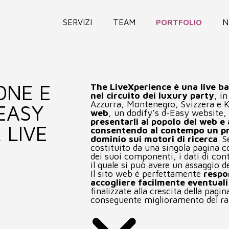
SERVIZI
TEAM
PORTFOLIO
N
ONE E
The LiveXperience è una live ba
nel circuito dei
luxury party
, i
Azzurra, Montenegro, Svizzera e Ka
EASY
web
, un dodify’s d-Easy website, 
presentarli al popolo del web e a
 LIVE
consentendo al contempo un p
dominio sui motori di ricerca
. 
costituito da una singola pagina c
dei suoi componenti, i dati di con
il quale si può avere un assaggio d
Il sito web è perfettamente
respo
accogliere facilmente eventuali
finalizzate alla crescita della pagi
conseguente miglioramento del ra