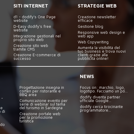
SITI INTERNET
STRATEGIE WEB
d1 - dodify’s One Page
Creazione newsletter
website
efficace
D-Easy dodify's free
Gestione blog
website
Responsive web design e
Integrazione gestionali nel
web app
proprio sito web
Web Copywriting
Creazione sito web
Aumenta la visibilità del
tramite CMS
tuo business e trova nuovi
Creazione E-commerce di
clienti grazie alla
successo
pubblicità online!
NEWS
Progettazione insegna in
Focus on: marchio, logo,
corten per ristorante e
logotipo. Facciamo un pò...
BBQ area
dodify diventa partner
 -
Comunicazione evento per
ufficiale Google...
serie di webinar sul tema
dodify cerca tirocinante
ne
del turismo in Sardegna
programmatore...
 di
Creazione portale web
per la promozione
turistica
ndo