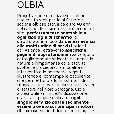
OLBIA
AREA CLIENTI
Progettazione e realizzazione di un
nuovo sito web per Idini Estintori,
società olbiese attiva da oltre 40 anni
nel campo della sicurezza antincendio. Il
sito,
perfettamente adattabile a
ogni tipologia di schermo
, è
strutturato in modo
da dare rilevanza
alla moltitudine di servizi
offerti
dall’Azienda: attraverso
specifiche
pagine di approfondimento
vengono
dettagliatamente spiegate all’utente la
natura e l’importanza delle attività
svolte, le procedure, le modalità di
intervento e le normative vigenti,
illustrando al contempo le peculiarità
che permettono a Idini Estintori di
ritagliarsi un posto di rilievo tra i leader
di settore nel Nord Sardegna. Ciò è
altresì utile ai fini dell'indicizzazione:
grazie alle pagine dedicate,
ogni
singolo servizio potrà facilmente
essere trovato sui principali motori
di ricerca,
sia in italiano che in inglese.