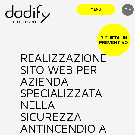
MENU
IT
SERVIZI
RICHIEDI UN
PREVENTIVO
REALIZZAZIONE
TEAM
SITO WEB PER
PORTFOLIO
AZIENDA
SPECIALIZZATA
NEWS
NELLA
SICUREZZA
CONTATTI
ANTINCENDIO A