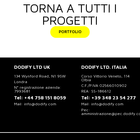
TORNA A TUTTI I
PROGETTI
PORTFOLIO
DODIFY LTD UK
DODIFY LTD. ITALIA
134 Wynford Road, N1 9SW
Corso Vittorio Veneto, 114
Olbia
Londra
C.F./P.IVA 02566010902
N° registrazione azienda:
7993681
REA: SS-186612
Tel:
+44 758 151 8059
Tel:
+39 348 23 54 277
Mail:
info@dodify.com
Mail:
info@dodify.com
Pec:
amministrazione@pec.dodify.