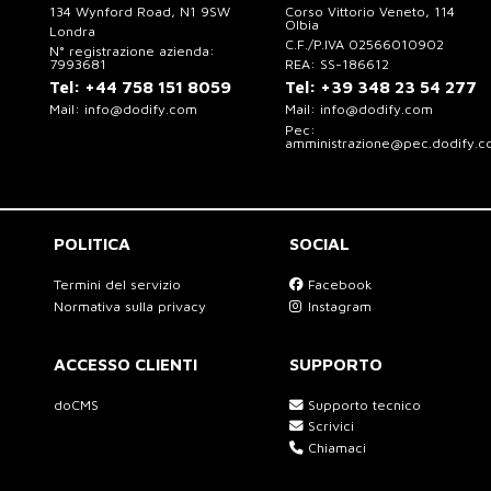
134 Wynford Road, N1 9SW
Corso Vittorio Veneto, 114
Olbia
Londra
C.F./P.IVA 02566010902
N° registrazione azienda:
7993681
REA: SS-186612
Tel:
+44 758 151 8059
Tel:
+39 348 23 54 277
Mail:
info@dodify.com
Mail:
info@dodify.com
Pec:
amministrazione@pec.dodify.
POLITICA
SOCIAL
Termini del servizio
Facebook
Normativa sulla privacy
Instagram
ACCESSO CLIENTI
SUPPORTO
doCMS
Supporto tecnico
Scrivici
Chiamaci