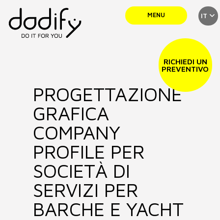
MENU
IT
SERVIZI
RICHIEDI UN
PREVENTIVO
PROGETTAZIONE
TEAM
GRAFICA
PORTFOLIO
COMPANY
PROFILE PER
NEWS
SOCIETÀ DI
SERVIZI PER
CONTATTI
BARCHE E YACHT