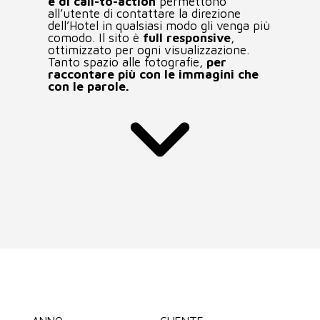
e di call-to-action
permettono
AREA CLIENTI
all’utente di contattare la direzione
dell’Hotel in qualsiasi modo gli venga più
comodo. Il sito è
full responsive
,
ottimizzato per ogni visualizzazione.
Tanto spazio alle fotografie,
per
raccontare più con le immagini che
con le parole.