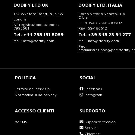
DODIFY LTD UK
DODIFY LTD. ITALIA
134 Wynford Road, N1 9SW
Corso Vittorio Veneto, 114
Olbia
Londra
C.F./P.IVA 02566010902
N° registrazione azienda:
7993681
REA: SS-186612
Tel:
+44 758 151 8059
Tel:
+39 348 23 54 277
Mail:
info@dodify.com
Mail:
info@dodify.com
Pec:
amministrazione@pec.dodify.
POLITICA
SOCIAL
Termini del servizio
Facebook
Normativa sulla privacy
Instagram
ACCESSO CLIENTI
SUPPORTO
doCMS
Supporto tecnico
Scrivici
Chiamaci