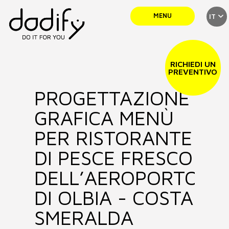
MENU
IT
SERVIZI
RICHIEDI UN
PREVENTIVO
PROGETTAZIONE
TEAM
GRAFICA MENÙ
PORTFOLIO
PER RISTORANTE
DI PESCE FRESCO
NEWS
DELL’AEROPORTO
DI OLBIA - COSTA
CONTATTI
SMERALDA