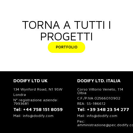
TORNA A TUTTI I
PROGETTI
PORTFOLIO
DODIFY LTD UK
DODIFY LTD. ITALIA
134 Wynford Road, N1 9SW
Corso Vittorio Veneto, 114
Olbia
Londra
C.F./P.IVA 02566010902
N° registrazione azienda:
7993681
REA: SS-186612
Tel:
+44 758 151 8059
Tel:
+39 348 23 54 277
Mail:
info@dodify.com
Mail:
info@dodify.com
Pec:
amministrazione@pec.dodify.