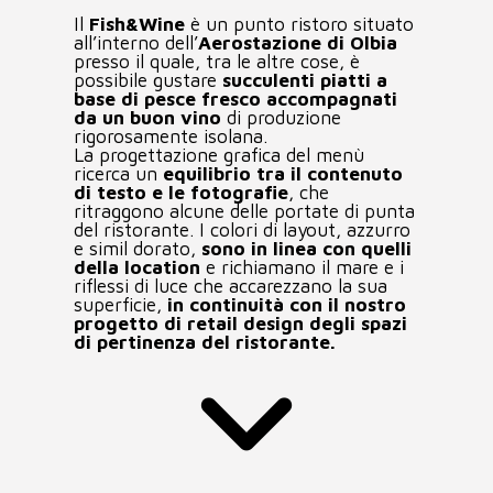
AREA CLIENTI
Il
Fish&Wine
è un punto ristoro situato
all’interno dell’
Aerostazione di Olbia
presso il quale, tra le altre cose, è
possibile gustare
succulenti piatti a
base di pesce fresco accompagnati
da un buon vino
di produzione
rigorosamente isolana.
La progettazione grafica del menù
ricerca un
equilibrio tra il contenuto
di testo e le fotografie
, che
ritraggono alcune delle portate di punta
del ristorante. I colori di layout, azzurro
e simil dorato,
sono in linea con quelli
della location
e richiamano il mare e i
riflessi di luce che accarezzano la sua
superficie,
in continuità con il nostro
progetto di retail design degli spazi
di pertinenza del ristorante.