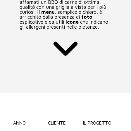
affamati un BBQ di carne di ottima
AREA CLIENTI
qualità con una griglia a vista per i più
curiosi. Il
menu
, semplice e chiaro, è
arricchito dalla presenza di
foto
esplicative e da utili
icone
che indicano
gli allergeni presenti nelle pietanze.
ANNO
CLIENTE
IL PROGETTO