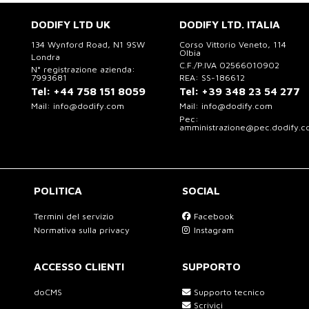
DODIFY LTD UK
DODIFY LTD. ITALIA
134 Wynford Road, N1 9SW
Corso Vittorio Veneto, 114
Olbia
Londra
C.F./P.IVA 02566010902
N° registrazione azienda:
7993681
REA: SS-186612
Tel:
+44 758 151 8059
Tel:
+39 348 23 54 277
Mail:
info@dodify.com
Mail:
info@dodify.com
Pec:
amministrazione@pec.dodify.
POLITICA
SOCIAL
Termini del servizio
Facebook
Normativa sulla privacy
Instagram
ACCESSO CLIENTI
SUPPORTO
doCMS
Supporto tecnico
Scrivici