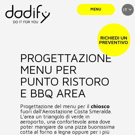
MENU
IT
SERVIZI
RICHIEDI UN
PREVENTIVO
PROGETTAZIONE
TEAM
MENU PER
PORTFOLIO
PUNTO RISTORO
E BBQ AREA
NEWS
Progettazione del menu per il
chiosco
fuori dall'Aerostazione Costa Smeralda.
L'area un triangolo di verde in
CONTATTI
aeroporto, una confortevole area dove
poter mangiare da una pizza buonissima
cotta al forno a legna oppure per i più