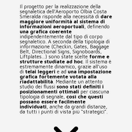
AREA CLIENTI
Il progetto per la realizzazione della
segnaletica dell’Aeroporto Olbia Costa
Smeralda risponde alla necessità di
dare
maggiore uniformità al sistema di
informazioni aeroportuali
, definendo
una grafica coerente
indipendentemente dal tipo di corpo
segnaletico. A seconda della tipologia di
informazione (Checkin, Gates, Baggage
Belt, Directional Signs, Signoboards,
Liftplates…) sono state scelte
forme e
strutture studiate ad hoc
. Il sistema è
estremamente dinamico, grazie all’uso
di
telai leggeri
e ad
una impostazione
grafica fortemente votata alla
riadattabilità
. Mediante un attento
studio dei flussi
sono stati definiti i
posizionamenti ottimali
per ciascuna
tipologia di segnale,
così che questi
possano essere facilmente
individuati
, anche da grandi distanze,
da tutti i punti di vista più “strategici”.