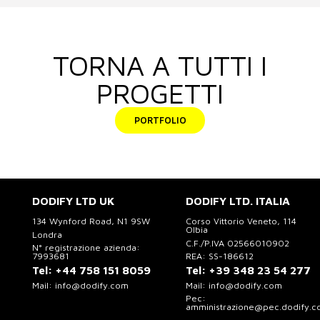
TORNA A TUTTI I
PROGETTI
PORTFOLIO
DODIFY LTD UK
DODIFY LTD. ITALIA
134 Wynford Road, N1 9SW
Corso Vittorio Veneto, 114
Olbia
Londra
C.F./P.IVA 02566010902
N° registrazione azienda:
7993681
REA: SS-186612
Tel:
+44 758 151 8059
Tel:
+39 348 23 54 277
Mail:
info@dodify.com
Mail:
info@dodify.com
Pec:
amministrazione@pec.dodify.