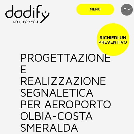
MENU
IT
SERVIZI
RICHIEDI UN
PREVENTIVO
PROGETTAZIONE
TEAM
E
PORTFOLIO
REALIZZAZIONE
SEGNALETICA
NEWS
PER AEROPORTO
OLBIA-COSTA
CONTATTI
SMERALDA